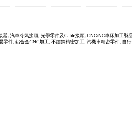
器, 汽車冷氣接頭, 光學零件及Cable接頭, CNC/NC車床加工製
金屬零件, 鋁合金CNC加工, 不鏽鋼精密加工, 汽機車精密零件, 自