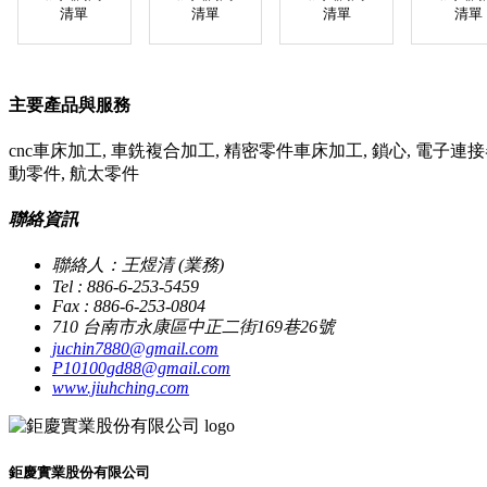
清單
清單
清單
清單
主要產品與服務
cnc車床加工, 車銑複合加工, 精密零件車床加工, 鎖心, 電子連接
動零件, 航太零件
聯絡資訊
聯絡人：王煜清 (業務)
Tel : 886-6-253-5459
Fax : 886-6-253-0804
710 台南市永康區中正二街169巷26號
juchin7880@gmail.com
P10100gd88@gmail.com
www.jiuhching.com
鉅慶實業股份有限公司